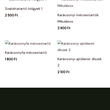
Szalvétatartó hölgyek 1.
Karácsonyi mécsestartók
2 500
Ft
Mikulásos
2 900
Ft
Karácsonyfa mécsestartó
Karácsonyi ajtókeret díszek
1 800
Ft
2.
2 100
Ft