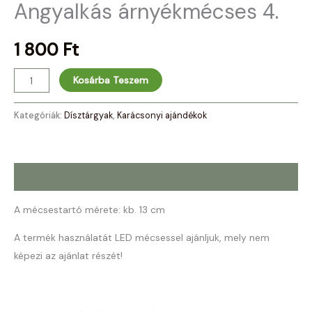
Angyalkás árnyékmécses 4.
1 800
Ft
Kosárba Teszem
Kategóriák:
Dísztárgyak
,
Karácsonyi ajándékok
Leírás
A mécsestartó mérete: kb. 13 cm
A termék használatát LED mécsessel ajánljuk, mely nem
képezi az ajánlat részét!