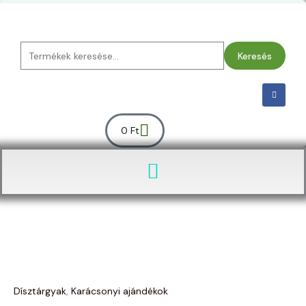
Skip
to
content
Keresés
Keresés
a
következőre:
F
a
c
e
b
Kosár
o
0
Ft
o
k
-
f
Angyalkás
árnyékmécses
4.
mennyiség
Dísztárgyak
,
Karácsonyi ajándékok