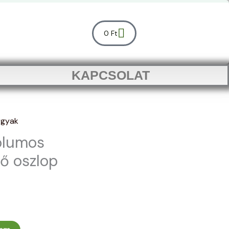
Kosár
0
Ft
KAPCSOLAT
rgyak
ólumos
tő oszlop