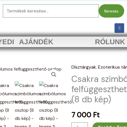
Keresés
Keresés
a
következőre:
F
a
c
e
b
YEDI AJÁNDÉK
RÓLUNK
o
o
k
-
f
Dísztárgyak
,
Ezoterikus tá
Csakra
Csakra szimb
szimbólumos
felfüggeszthető
felfüggeszthe
oszlop
(8 db kép)
(8
db
7 000
Ft
kép)
mennyiség