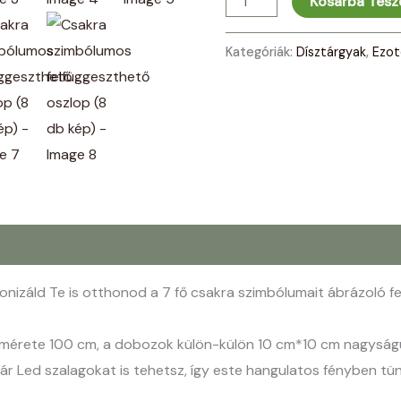
Kosárba Tes
Kategóriák:
Dísztárgyak
,
Ezot
onizáld Te is otthonod a 7 fő csakra szimbólumait ábrázoló f
s mérete 100 cm, a dobozok külön-külön 10 cm*10 cm nagyság
r Led szalagokat is tehetsz, így este hangulatos fényben tü