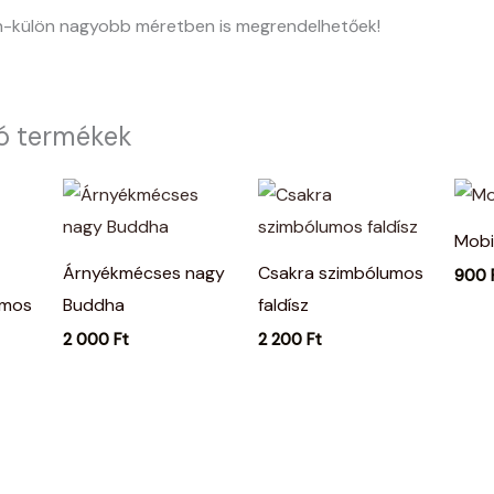
-külön nagyobb méretben is megrendelhetőek!
ó termékek
Mobi
Árnyékmécses nagy
Csakra szimbólumos
900
umos
Buddha
faldísz
2 000
Ft
2 200
Ft