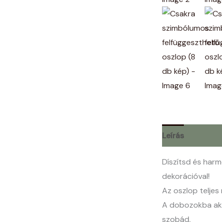
Leírás
Díszítsd és harm
dekorációval!
Az oszlop telje
A dobozokba aká
szobád.