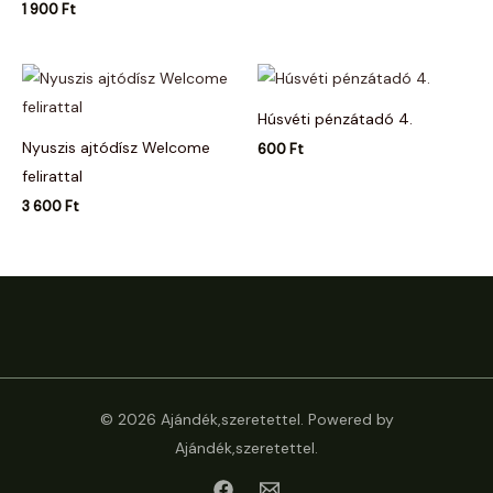
1 900
Ft
Húsvéti pénzátadó 4.
Nyuszis ajtódísz Welcome
600
Ft
felirattal
3 600
Ft
© 2026 Ajándék,szeretettel. Powered by
Ajándék,szeretettel.