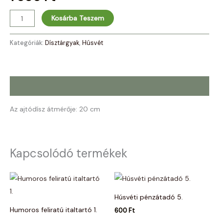
Kosárba Teszem
Kategóriák:
Dísztárgyak
,
Húsvét
Leírás
Az ajtódísz átmérője: 20 cm
Kapcsolódó termékek
Húsvéti pénzátadó 5.
Humoros feliratú italtartó 1.
600
Ft