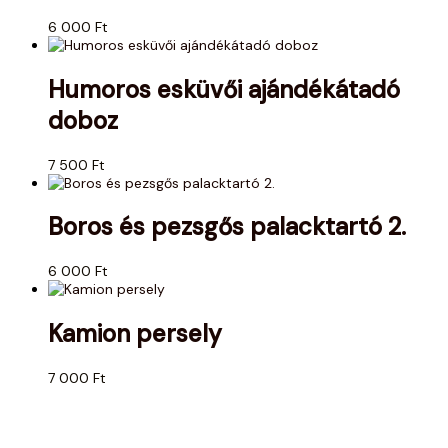
6 000
Ft
Humoros esküvői ajándékátadó
doboz
7 500
Ft
Boros és pezsgős palacktartó 2.
6 000
Ft
Kamion persely
7 000
Ft