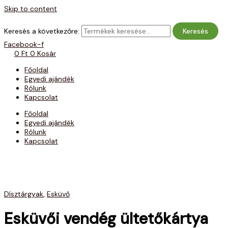
Skip to content
Keresés a következőre:
Keresés
Facebook-f
0
Ft
0
Kosár
Főoldal
Egyedi ajándék
Rólunk
Kapcsolat
Főoldal
Egyedi ajándék
Rólunk
Kapcsolat
Dísztárgyak
,
Esküvő
Esküvői vendég ültetőkártya