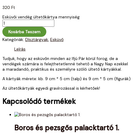
320
Ft
Esküvői vendég ültetőkártya mennyiség
Kosárba Teszem
Kategóriák:
Dísztárgyak
,
Esküvő
Leírás
Tudjuk, hogy az esküvőn minden az Ifjú Pár körül forog, de a
vendégek számára is felejthetetlenné tehető a Nagy Nap ezekkel
a maradandó, praktikus és személyre szóló ültető kártyákkal.
A kártyák mérete: kb. 9 cm * 5 cm (talp) és 9 cm * 5 cm (figurák)
Az ültetőkártyák egyedi gravírozással is kérhetőek!
Kapcsolódó termékek
Boros és pezsgős palacktartó 1.