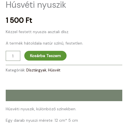
Húsvéti nyuszik
1 500
Ft
Kézzel festett nyuszis asztali dísz.
A termék hátoldala natúr színű, festetlen.
Kosárba Teszem
Kategóriák:
Dísztárgyak
,
Húsvét
Leírás
Húsvéti nyuszik, különböző színekben.
Egy darab nyuszi mérete: 12 cm* 5 cm