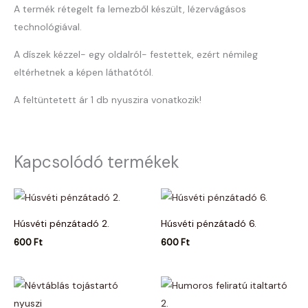
A termék rétegelt fa lemezből készült, lézervágásos
technológiával.
A díszek kézzel- egy oldalról- festettek, ezért némileg
eltérhetnek a képen láthatótól.
A feltüntetett ár 1 db nyuszira vonatkozik!
Kapcsolódó termékek
Húsvéti pénzátadó 2.
Húsvéti pénzátadó 6.
600
Ft
600
Ft