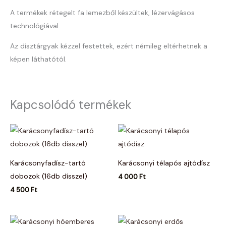
A termékek rétegelt fa lemezből készültek, lézervágásos
technológiával.
Az dísztárgyak kézzel festettek, ezért némileg eltérhetnek a
képen láthatótól.
Kapcsolódó termékek
Karácsonyfadísz-tartó
Karácsonyi télapós ajtódísz
dobozok (16db dísszel)
4 000
Ft
4 500
Ft