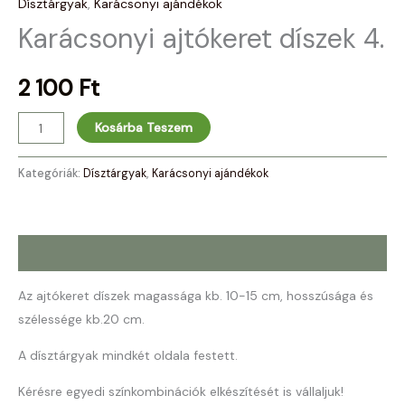
Dísztárgyak
,
Karácsonyi ajándékok
Karácsonyi ajtókeret díszek 4.
2 100
Ft
Kosárba Teszem
Kategóriák:
Dísztárgyak
,
Karácsonyi ajándékok
Leírás
Az ajtókeret díszek magassága kb. 10-15 cm, hosszúsága és
szélessége kb.20 cm.
A dísztárgyak mindkét oldala festett.
Kérésre egyedi színkombinációk elkészítését is vállaljuk!