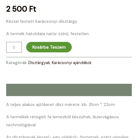
2 500
Ft
Kézzel festett karácsonyi dísztárgy.
A termék hátoldala natúr színű, festetlen.
Kosárba Teszem
Kategóriák:
Dísztárgyak
,
Karácsonyi ajándékok
Leírás
A teljes alakos ajtókeret dísz mérete: kb. 31cm * 23cm
A termékek rétegelt fa lemezből készültek, lézervágásos
technológiával.
Az dísztárgyak kézzel- egy oldalról- festettek, ezért némileg