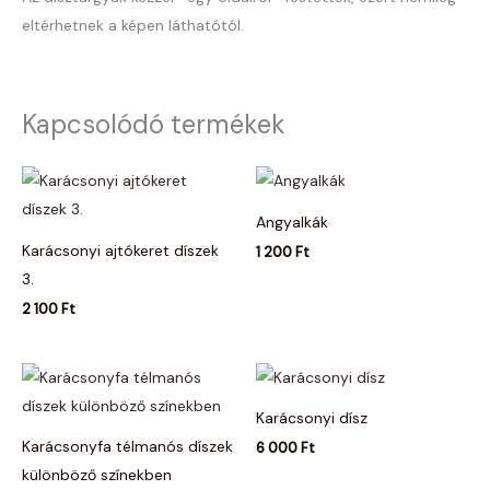
eltérhetnek a képen láthatótól.
Kapcsolódó termékek
Angyalkák
Karácsonyi ajtókeret díszek
1 200
Ft
3.
2 100
Ft
Karácsonyi dísz
Karácsonyfa télmanós díszek
6 000
Ft
különböző színekben