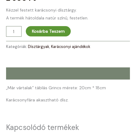
Kézzel festett karácsonyi dísztárgy.
A termék hátoldala natúr színű, festetlen.
Kosárba Teszem
Kategóriák:
Dísztárgyak
,
Karácsonyi ajándékok
Leírás
„Már vártalak” táblás Grincs mérete: 20cm * 18cm
Karácsonyfára akasztható dísz.
Kapcsolódó termékek