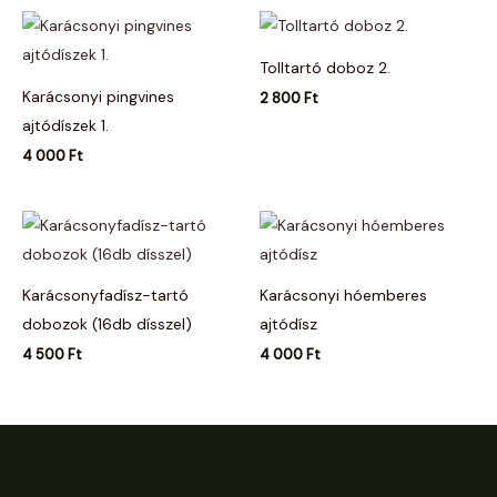
Tolltartó doboz 2.
Karácsonyi pingvines
2 800
Ft
ajtódíszek 1.
4 000
Ft
Karácsonyfadísz-tartó
Karácsonyi hóemberes
dobozok (16db dísszel)
ajtódísz
4 500
Ft
4 000
Ft