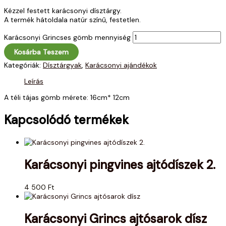
Kézzel festett karácsonyi dísztárgy.
A termék hátoldala natúr színű, festetlen.
Karácsonyi Grincses gömb mennyiség
Kosárba Teszem
Kategóriák:
Dísztárgyak
,
Karácsonyi ajándékok
Leírás
A téli tájas gömb mérete: 16cm* 12cm
Kapcsolódó termékek
Karácsonyi pingvines ajtódíszek 2.
4 500
Ft
Karácsonyi Grincs ajtósarok dísz