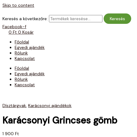
Skip to content
Keresés a következőre:
Keresés
Facebook-f
0
Ft
0
Kosár
Főoldal
Egyedi ajándék
Rólunk
Kapcsolat
Főoldal
Egyedi ajándék
Rólunk
Kapcsolat
Dísztárgyak
,
Karácsonyi ajándékok
Karácsonyi Grincses gömb
1 900
Ft