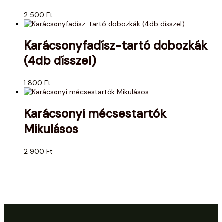
2 500
Ft
Karácsonyfadísz-tartó dobozkák
(4db dísszel)
1 800
Ft
Karácsonyi mécsestartók
Mikulásos
2 900
Ft