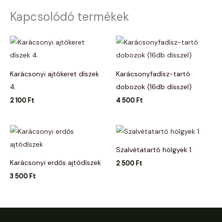
Kapcsolódó termékek
Karácsonyi ajtókeret díszek
Karácsonyfadísz-tartó
4.
dobozok (16db dísszel)
2 100
Ft
4 500
Ft
Szalvétatartó hölgyek 1.
Karácsonyi erdős ajtódíszek
2 500
Ft
3 500
Ft