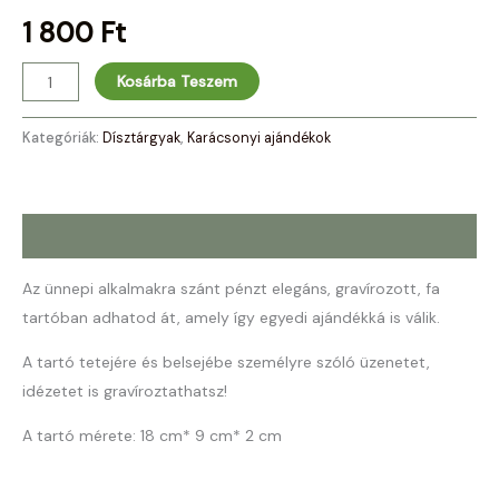
1 800
Ft
Kosárba Teszem
Kategóriák:
Dísztárgyak
,
Karácsonyi ajándékok
Leírás
Az ünnepi alkalmakra szánt pénzt elegáns, gravírozott, fa
tartóban adhatod át, amely így egyedi ajándékká is válik.
A tartó tetejére és belsejébe személyre szóló üzenetet,
idézetet is gravíroztathatsz!
A tartó mérete: 18 cm* 9 cm* 2 cm