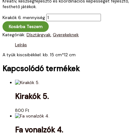
Kreatív, készségfejlesztő és koordinációs képességet fejlesztő,
festhető játékok.
Kirakók 6. mennyiség
Kosárba Teszem
Kategóriák:
Dísztárgyak
,
Gyerekeknek
Leírás
A tyúk kiscsibékkel: kb. 15 cm*12 cm
Kapcsolódó termékek
Kirakók 5.
800
Ft
Fa vonalzók 4.