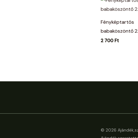
Fényképtartós
babaköszöntő 2
2 700
Ft
© 2026 Ajándék,sz