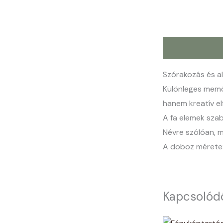
Leírás
Szórakozás és al
Különleges memór
hanem kreatív elf
A fa elemek szab
Névre szólóan, m
A doboz mérete:
Kapcsolód