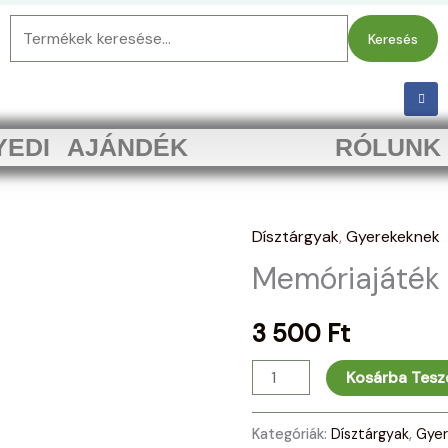
Keresés
Keresés
a
következőre:
F
a
c
e
b
YEDI AJÁNDÉK
RÓLUNK
o
o
k
-
f
Dísztárgyak
,
Gyerekeknek
Memóriajáték
Memóriajáték 1
1.
mennyiség
3 500
Ft
Kosárba Tes
Kategóriák:
Dísztárgyak
,
Gyer