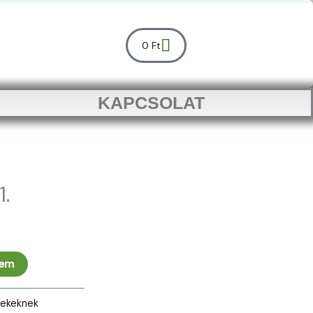
Kosár
0
Ft
KAPCSOLAT
.
zem
ekeknek