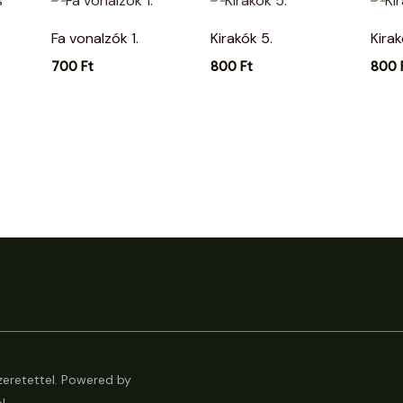
Fa vonalzók 1.
Kirakók 5.
Kirak
700
Ft
800
Ft
800
.
eretettel. Powered by