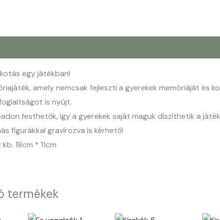
kotás egy játékban!
iajáték, amely nemcsak fejleszti a gyerekek memóriáját és ko
oglaltságot is nyújt.
adon festhetők, így a gyerekek saját maguk díszíthetik a játék
ás figurákkal gravírozva is kérhető!
 kb. 18cm * 11cm
ó termékek