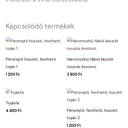
A feltüntetett ár a 4 db nyuszira vonatkozik.
Kapcsolódó termékek
Pénzrejtő húsvéti, festhető
Háromszínű fából készült
tojás 1.
nyuszis koszorú
1 200
Ft
2 800
Ft
Tojásfa
Pénzrejtő, festhető, húsvéti
4 400
Ft
tojás 2.
1 200
Ft