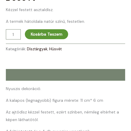
Kézzel festett asztaldísz.
A termék hátoldala natúr színű, festetlen.
Kosárba Teszem
Kategóriák:
Dísztárgyak
,
Húsvét
Leírás
Nyuszis dekoráció.
A kalapos (legnagyobb) figura mérete: 11 cm* 6 cm
Az ajtódísz kézzel festett, ezért színben, némileg eltérhet a
képen láthatótól.