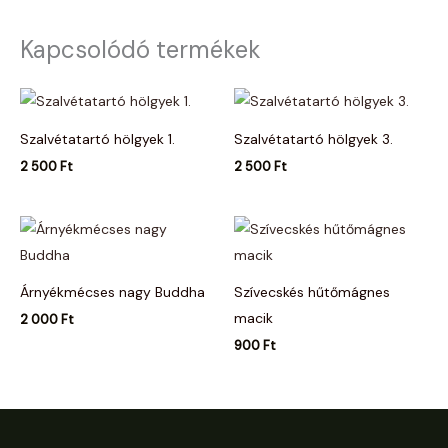
Kapcsolódó termékek
Szalvétatartó hölgyek 1.
Szalvétatartó hölgyek 3.
2 500
Ft
2 500
Ft
Árnyékmécses nagy Buddha
Szívecskés hűtőmágnes
macik
2 000
Ft
900
Ft