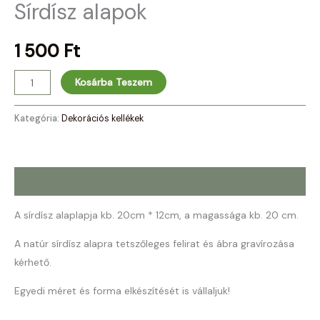
Sírdísz alapok
1 500
Ft
Kosárba Teszem
Kategória:
Dekorációs kellékek
Leírás
A sírdísz alaplapja kb. 20cm * 12cm, a magassága kb. 20 cm.
A natúr sírdísz alapra tetszőleges felirat és ábra gravírozása
kérhető.
Egyedi méret és forma elkészítését is vállaljuk!