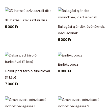
3D hatású szív asztali dísz
Ballagási ajándék óvónőknek,
5 000
Ft
dadusoknak
5 000
Ft
Emlékdoboz
Dekor pad tároló funkcióval
8 000
Ft
(11 kép)
7 000
Ft