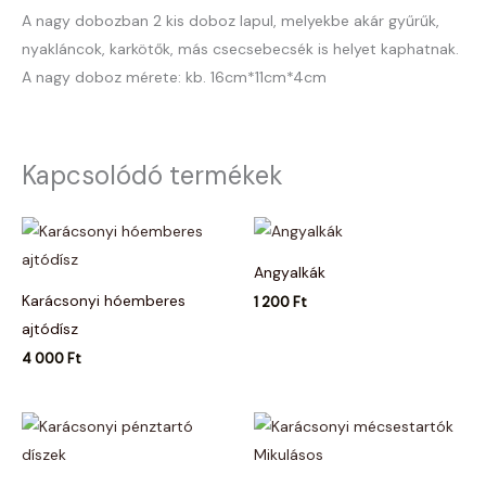
A nagy dobozban 2 kis doboz lapul, melyekbe akár gyűrűk,
nyakláncok, karkötők, más csecsebecsék is helyet kaphatnak.
A nagy doboz mérete: kb. 16cm*11cm*4cm
Kapcsolódó termékek
Angyalkák
Karácsonyi hóemberes
1 200
Ft
ajtódísz
4 000
Ft