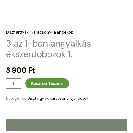
1.
mennyiség
Dísztárgyak
,
Karácsonyi ajándékok
3 az 1-ben angyalkás
ékszerdobozok 1.
3 900
Ft
Kosárba Teszem
Kategóriák:
Dísztárgyak
,
Karácsonyi ajándékok
Leírás