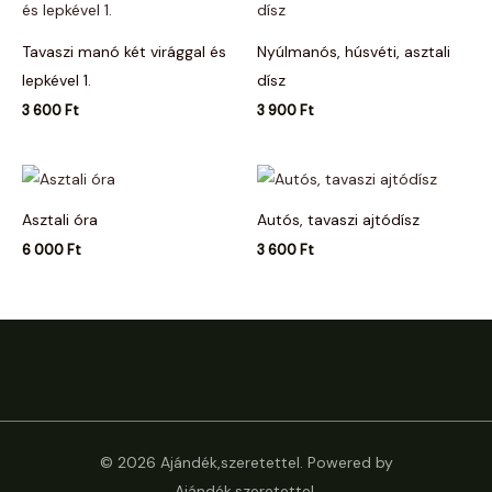
Tavaszi manó két virággal és
Nyúlmanós, húsvéti, asztali
lepkével 1.
dísz
3 600
Ft
3 900
Ft
Asztali óra
Autós, tavaszi ajtódísz
6 000
Ft
3 600
Ft
© 2026 Ajándék,szeretettel. Powered by
Ajándék,szeretettel.