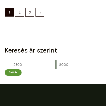
1
2
3
→
Keresés ár szerint
Szűrés