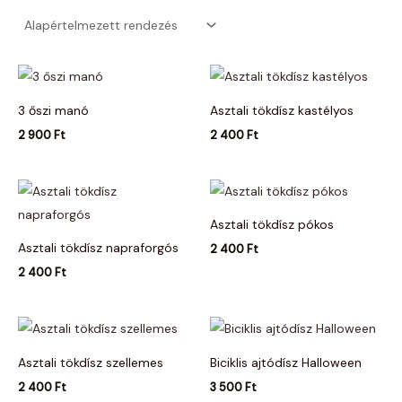
3 őszi manó
Asztali tökdísz kastélyos
2 900
Ft
2 400
Ft
Asztali tökdísz pókos
Asztali tökdísz napraforgós
2 400
Ft
2 400
Ft
Asztali tökdísz szellemes
Biciklis ajtódísz Halloween
2 400
Ft
3 500
Ft