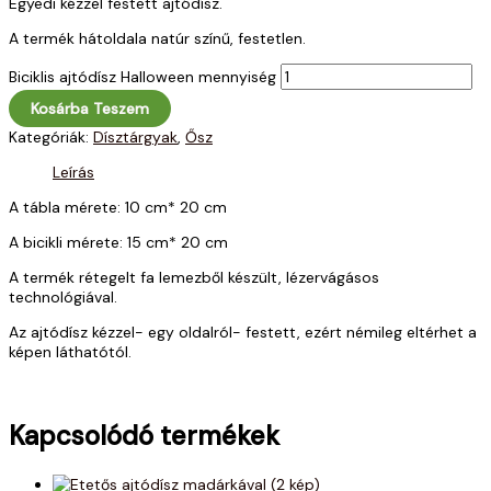
Egyedi kézzel festett ajtódísz.
A termék hátoldala natúr színű, festetlen.
Biciklis ajtódísz Halloween mennyiség
Kosárba Teszem
Kategóriák:
Dísztárgyak
,
Ősz
Leírás
A tábla mérete: 10 cm* 20 cm
A bicikli mérete: 15 cm* 20 cm
A termék rétegelt fa lemezből készült, lézervágásos
technológiával.
Az ajtódísz kézzel- egy oldalról- festett, ezért némileg eltérhet a
képen láthatótól.
Kapcsolódó termékek