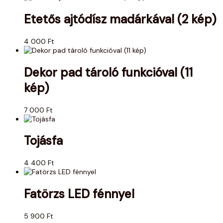
Etetős ajtódísz madárkával (2 kép)
4 000
Ft
Dekor pad tároló funkcióval (11
kép)
7 000
Ft
Tojásfa
4 400
Ft
Fatörzs LED fénnyel
5 900
Ft