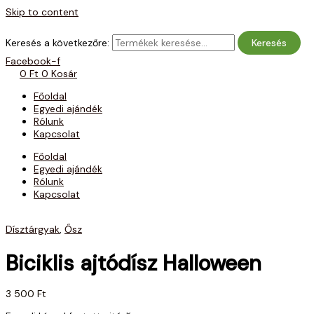
Skip to content
Keresés a következőre:
Keresés
Facebook-f
0
Ft
0
Kosár
Főoldal
Egyedi ajándék
Rólunk
Kapcsolat
Főoldal
Egyedi ajándék
Rólunk
Kapcsolat
Dísztárgyak
,
Ősz
Biciklis ajtódísz Halloween
3 500
Ft