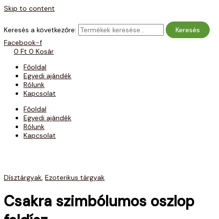
Skip to content
Keresés a következőre:
Keresés
Facebook-f
0
Ft
0
Kosár
Főoldal
Egyedi ajándék
Rólunk
Kapcsolat
Főoldal
Egyedi ajándék
Rólunk
Kapcsolat
Dísztárgyak
,
Ezoterikus tárgyak
Csakra szimbólumos oszlop