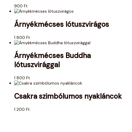
900
Ft
Árnyékmécses lótuszvirágos
1 800
Ft
Árnyékmécses Buddha
lótuszvirággal
1 800
Ft
Csakra szimbólumos nyakláncok
1 200
Ft