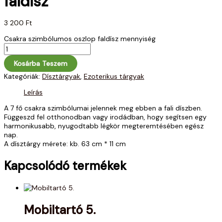
faldísz
3 200
Ft
Csakra szimbólumos oszlop faldísz mennyiség
Kosárba Teszem
Kategóriák:
Dísztárgyak
,
Ezoterikus tárgyak
Leírás
A 7 fő csakra szimbólumai jelennek meg ebben a fali díszben.
Függeszd fel otthonodban vagy irodádban, hogy segítsen egy
harmonikusabb, nyugodtabb légkör megteremtésében egész
nap.
A dísztárgy mérete: kb. 63 cm * 11 cm
Kapcsolódó termékek
Mobiltartó 5.