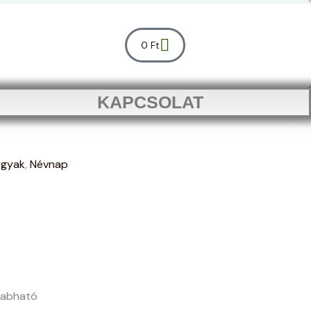
Kosár
0
Ft
KAPCSOLAT
rgyak
,
Névnap
szabható