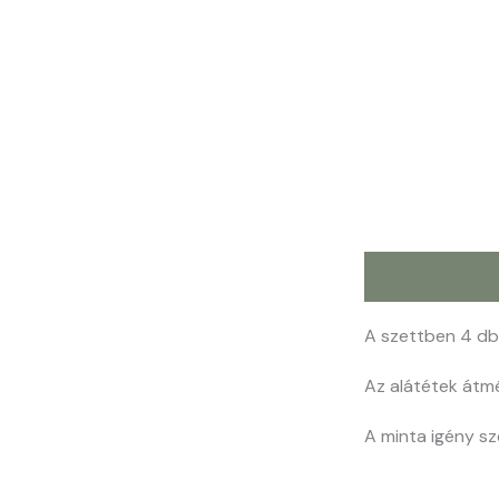
Leírás
A szettben 4 db 
Az alátétek átmé
A minta igény sz