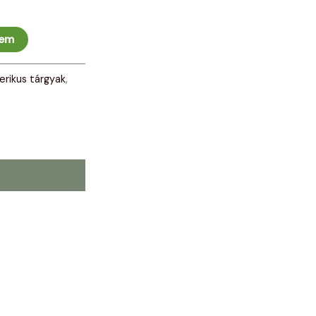
zem
erikus tárgyak
,