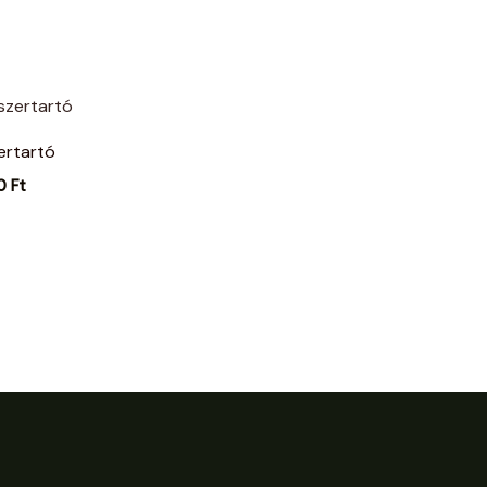
ertartó
00
Ft