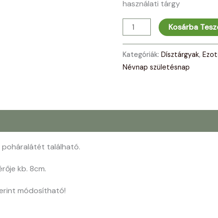
használati tárgy
Kosárba Tes
Kategóriák:
Dísztárgyak
,
Ezot
Névnap születésnap
poháralátét található.
rője kb. 8cm.
erint módosítható!