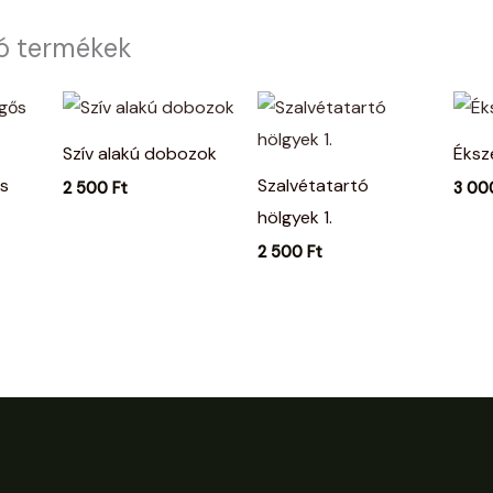
ó termékek
Szív alakú dobozok
Éksz
s
Szalvétatartó
2 500
Ft
3 0
hölgyek 1.
2 500
Ft