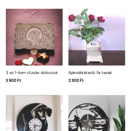
3 az 1-ben rózsás dobozok
Ajándékátadó fa tasak
3 900
Ft
2 300
Ft