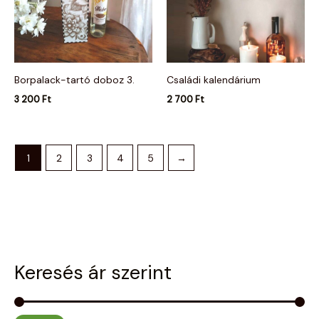
Borpalack-tartó doboz 3.
Családi kalendárium
3 200
Ft
2 700
Ft
1
2
3
4
5
→
Keresés ár szerint