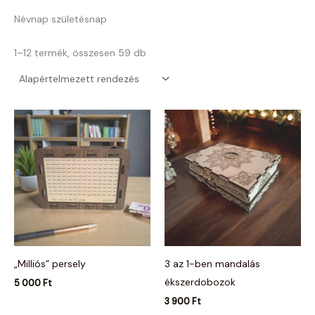
Névnap születésnap
1–12 termék, összesen 59 db
„Milliós” persely
3 az 1-ben mandalás
ékszerdobozok
5 000
Ft
3 900
Ft