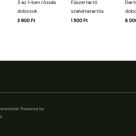
3 az 1-ben rózsás
Fűszertartó
Darts
dobozok
szalvétatartós
dob
3 900
Ft
1 500
Ft
8 0
eretettel. Powered by
l.