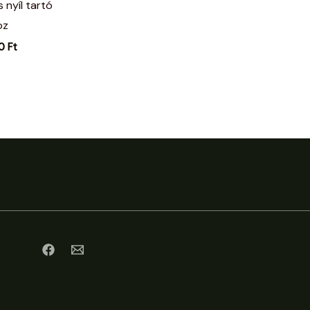
 nyíl tartó
oz
00
Ft