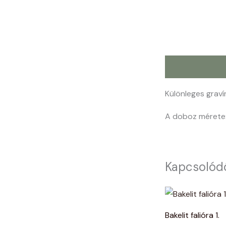
Leírás
Különleges graví
A doboz mérete:
Kapcsolód
Bakelit falióra 1.