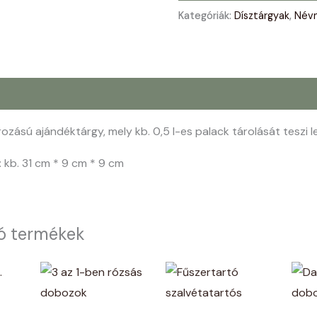
Kategóriák:
Dísztárgyak
,
Névn
rozású ajándéktárgy, mely kb. 0,5 l-es palack tárolását teszi l
 kb. 31 cm * 9 cm * 9 cm
ó termékek