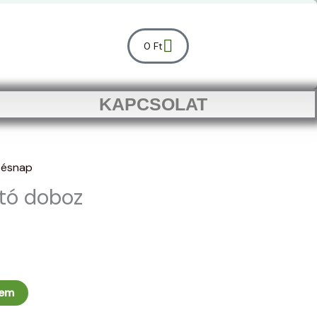
Kosár
0
Ft
KAPCSOLAT
tésnap
tó doboz
zem