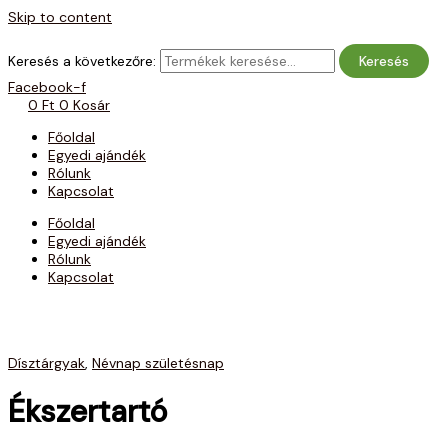
Skip to content
Keresés a következőre:
Keresés
Facebook-f
0
Ft
0
Kosár
Főoldal
Egyedi ajándék
Rólunk
Kapcsolat
Főoldal
Egyedi ajándék
Rólunk
Kapcsolat
Dísztárgyak
,
Névnap születésnap
Ékszertartó