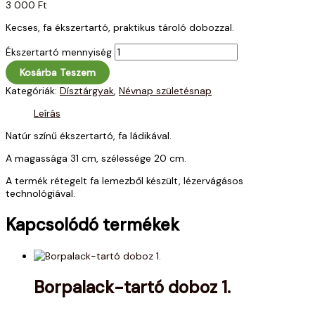
3 000
Ft
Kecses, fa ékszertartó, praktikus tároló dobozzal.
Ékszertartó mennyiség
Kosárba Teszem
Kategóriák:
Dísztárgyak
,
Névnap születésnap
Leírás
Natúr színű ékszertartó, fa ládikával.
A magassága 31 cm, szélessége 20 cm.
A termék rétegelt fa lemezből készült, lézervágásos
technológiával.
Kapcsolódó termékek
Borpalack-tartó doboz 1.