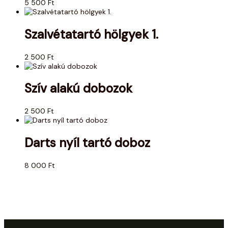
5 500
Ft
Szalvétatartó hölgyek 1.
2 500
Ft
Szív alakú dobozok
2 500
Ft
Darts nyíl tartó doboz
8 000
Ft