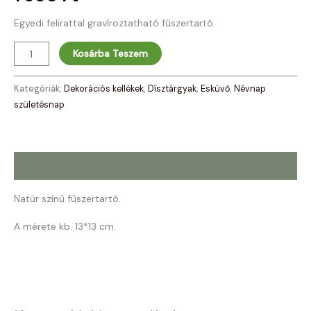
Egyedi felirattal gravíroztatható fűszertartó.
Kosárba Teszem
Kategóriák:
Dekorációs kellékek
,
Dísztárgyak
,
Esküvő
,
Névnap
születésnap
Leírás
Natúr színű fűszertartó.
A mérete kb. 13*13 cm.