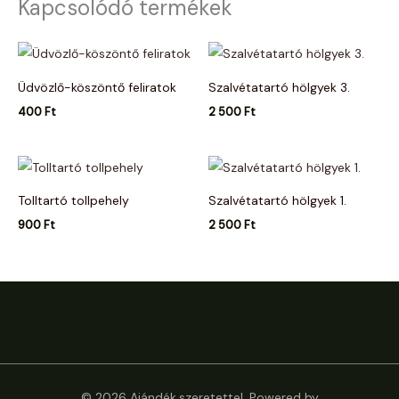
Kapcsolódó termékek
Üdvözlő-köszöntő feliratok
Szalvétatartó hölgyek 3.
400
Ft
2 500
Ft
Tolltartó tollpehely
Szalvétatartó hölgyek 1.
900
Ft
2 500
Ft
© 2026 Ajándék,szeretettel. Powered by