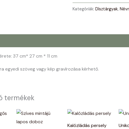
Kategóriák:
Dísztárgyak
,
Névn
érete: 37 cm* 27 cm * 11 cm
ra egyedi szöveg vagy kép gravírozása kérhető.
ó termékek
Kalózládás persely
Unik