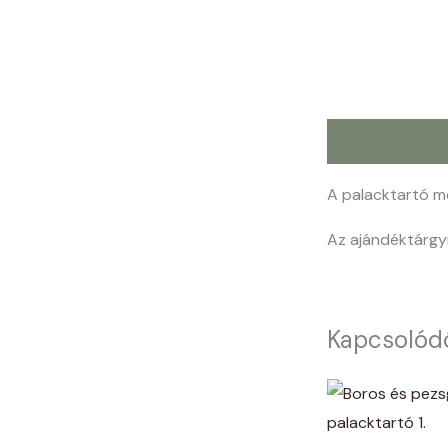
Leírás
A palacktartó m
Az ajándéktárgy
Kapcsolód