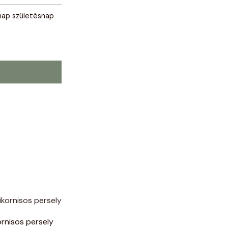
ap születésnap
ornisos persely