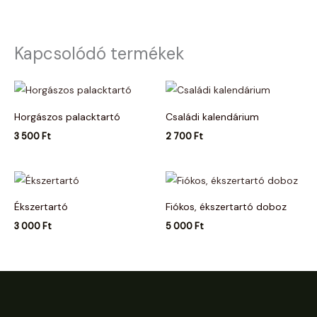
Kapcsolódó termékek
Horgászos palacktartó
Családi kalendárium
3 500
Ft
2 700
Ft
Ékszertartó
Fiókos, ékszertartó doboz
3 000
Ft
5 000
Ft