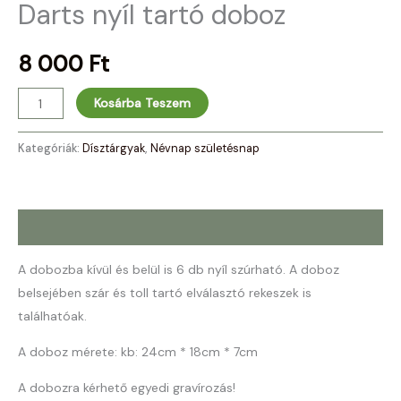
Darts nyíl tartó doboz
8 000
Ft
Kosárba Teszem
Kategóriák:
Dísztárgyak
,
Névnap születésnap
Leírás
A dobozba kívül és belül is 6 db nyíl szúrható. A doboz
belsejében szár és toll tartó elválasztó rekeszek is
találhatóak.
A doboz mérete: kb: 24cm * 18cm * 7cm
A dobozra kérhető egyedi gravírozás!