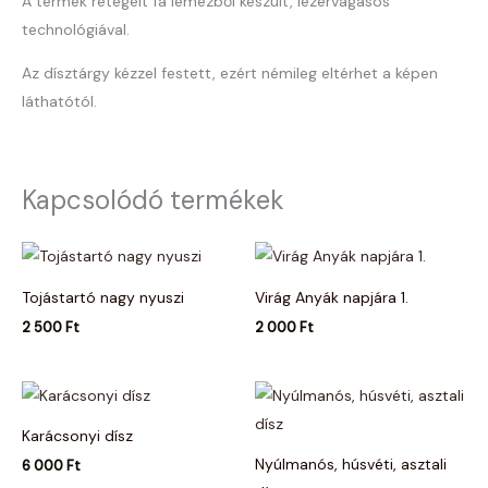
A termék rétegelt fa lemezből készült, lézervágásos
technológiával.
Az dísztárgy kézzel festett, ezért némileg eltérhet a képen
láthatótól.
Kapcsolódó termékek
Tojástartó nagy nyuszi
Virág Anyák napjára 1.
2 500
Ft
2 000
Ft
Karácsonyi dísz
Nyúlmanós, húsvéti, asztali
6 000
Ft