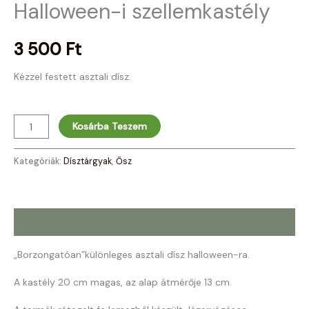
Halloween-i szellemkastély
3 500
Ft
Kézzel festett asztali dísz.
Kosárba Teszem
Kategóriák:
Dísztárgyak
,
Ősz
Leírás
„Borzongatóan”különleges asztali dísz halloween-ra.
A kastély 20 cm magas, az alap átmérője 13 cm.