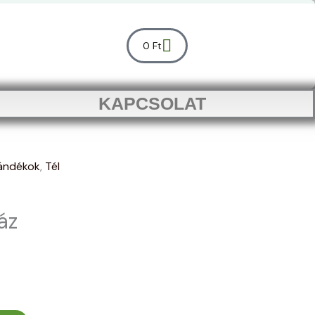
Kosár
0
Ft
KAPCSOLAT
jándékok
,
Tél
áz