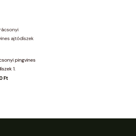
csonyi pingvines
íszek 1.
00
Ft