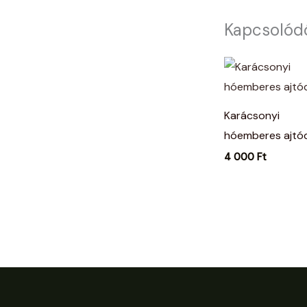
Kapcsolód
Karácsonyi
hóemberes ajtód
4 000
Ft