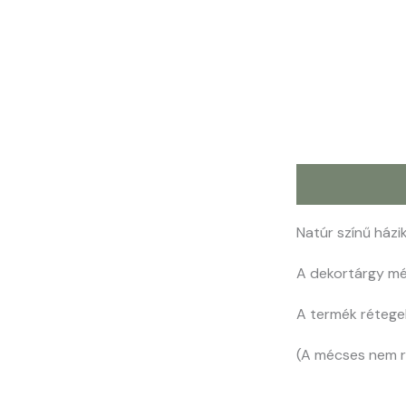
Leírás
Natúr színű ház
A dekortárgy mér
A termék rétegel
(A mécses nem ré