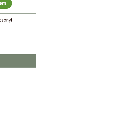
zem
csonyi