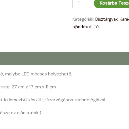
Kosárba Tes
Kategóriák:
Dísztárgyak
,
Kará
ajándékok
,
Tél
ikó, melybe LED mécses helyezhető.
ete: 27 cm x 17 cm x 11 cm
t fa lemezből készült, lézervágásos technológiával.
sze az ajánlatnak!)