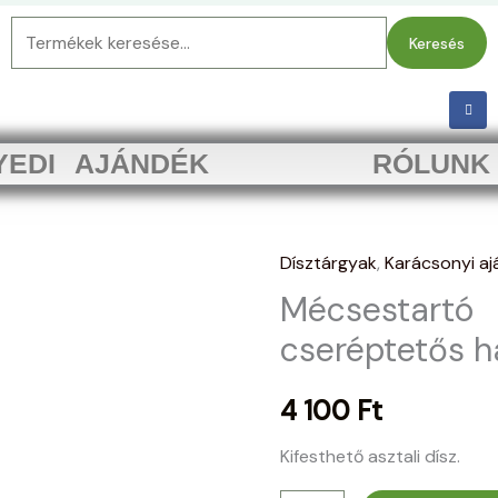
Keresés
Keresés
a
következőre:
F
a
c
e
b
YEDI AJÁNDÉK
RÓLUNK
o
o
k
-
f
Dísztárgyak
,
Karácsonyi a
Mécsestartó
Mécsestartó
cseréptetős
ház
cseréptetős h
mennyiség
4 100
Ft
Kifesthető asztali dísz.