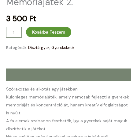
Memóriajáték 2.
3 500
Ft
Kosárba Teszem
Kategóriák:
Dísztárgyak
,
Gyerekeknek
Leírás
Szórakozás és alkotás egy játékban!
Különleges memóriajáték, amely nemcsak fejleszti a gyerekek
memóriáját és koncentrációját, hanem kreatív elfoglaltságot
is nyújt.
A fa elemek szabadon festhetők, így a gyerekek saját maguk
díszíthetik a játékot.
Névre szólóan, más figurákkal gravírozva is kérhető!