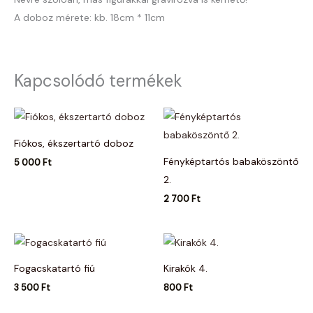
A doboz mérete: kb. 18cm * 11cm
Kapcsolódó termékek
Fiókos, ékszertartó doboz
Fényképtartós babaköszöntő
5 000
Ft
2.
2 700
Ft
Fogacskatartó fiú
Kirakók 4.
3 500
Ft
800
Ft