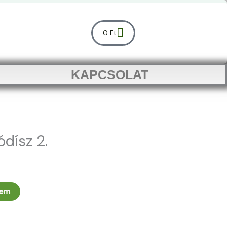
Kosár
0
Ft
KAPCSOLAT
ódísz 2.
zem