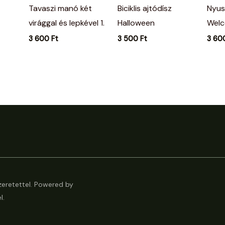
Tavaszi manó két
Biciklis ajtódísz
Nyus
virággal és lepkével 1.
Halloween
Welc
3 600
Ft
3 500
Ft
3 60
eretettel. Powered by
l.