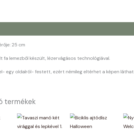
érője: 25 cm
t fa lemezből készült, lézervágásos technológiával.
l- egy oldalról- festett, ezért némileg eltérhet a képen láthat
ó termékek