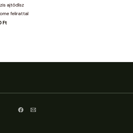
zis ajtódísz
ome felirattal
0
Ft