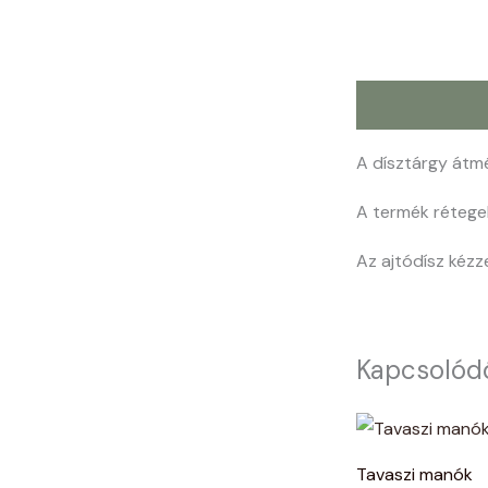
Leírás
A dísztárgy átm
A termék rétegel
Az ajtódísz kézze
Kapcsolód
Tavaszi manók