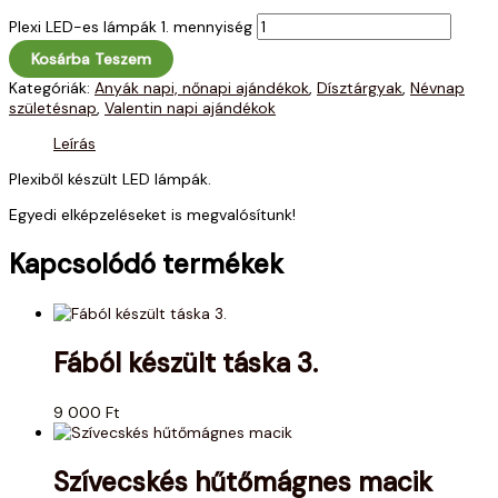
Plexi LED-es lámpák 1. mennyiség
Kosárba Teszem
Kategóriák:
Anyák napi, nőnapi ajándékok
,
Dísztárgyak
,
Névnap
születésnap
,
Valentin napi ajándékok
Leírás
Plexiből készült LED lámpák.
Egyedi elképzeléseket is megvalósítunk!
Kapcsolódó termékek
Fából készült táska 3.
9 000
Ft
Szívecskés hűtőmágnes macik