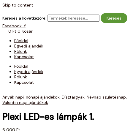
Skip to content
Keresés a következőre:
Keresés
Facebook-f
0
Ft
0
Kosár
Főoldal
Egyedi ajándék
Rólunk
Kapcsolat
Főoldal
Egyedi ajándék
Rólunk
Kapcsolat
Anyák napi, nőnapi ajándékok
,
Dísztárgyak
,
Névnap születésnap
,
Valentin napi ajándékok
Plexi LED-es lámpák 1.
6 000
Ft