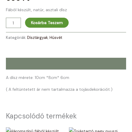
Fából készült, natúr, asztali dísz
Kosárba Teszem
Kategóriák:
Dísztárgyak
,
Húsvét
Leírás
A dísz mérete: 10cm *8cm* 6cm
( A feltüntetett ár nem tartalmazza a tojásdekorációt.)
Kapcsolódó termékek