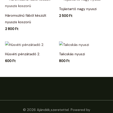
Tojástartó nagy nyuszi
Háromszínű fából készült
2 500
Ft
nyuszis koszorú
2 800
Ft
Húsvéti pénzátadó 2.
Talicskás nyuszi
600
Ft
800
Ft
© 2026 Ajándék,szeretettel. Powered by